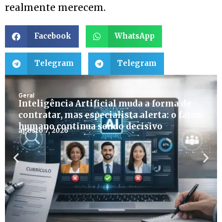
realmente merecem.
Facebook
WhatsApp
Telegram
Telegram
Geral
Inteligência Artificial muda a forma de
contratar, mas especialista alerta: o fator
humano continua sendo decisivo
agosto 7, 2026