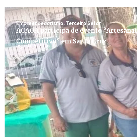
Empreendedorismo
,
Terceiro Setor
ACAOA participa de evento “Artesana
Competitivo” em Santa Cruz
agosto 5, 2026