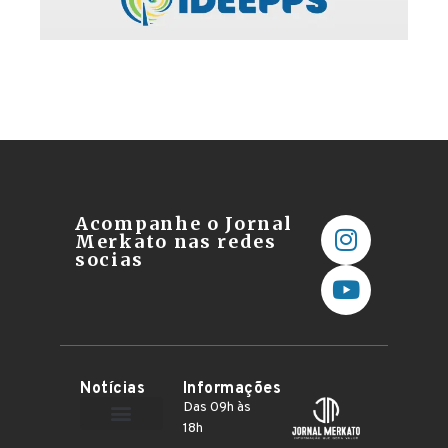
Acompanhe o Jornal
Merkato nas redes
socias
Notícias
Informações
Das 09h às
18h
Terceiro Setor