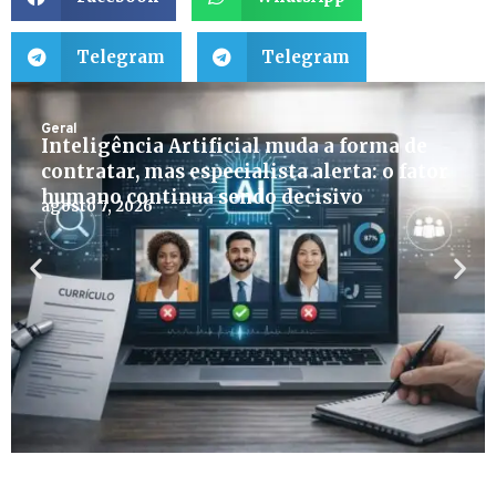
Telegram
Telegram
Geral
Inteligência Artificial muda a forma de
contratar, mas especialista alerta: o fator
humano continua sendo decisivo
agosto 7, 2026