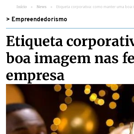
»
»
Etiqueta corporativa: como manter uma boa 
Início
News
>
Empreendedorismo
Etiqueta corporat
boa imagem nas fe
empresa