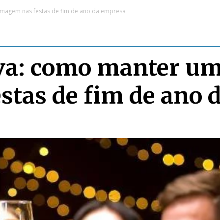
imagem nas festas de fim de ano da empresa
iva: como manter u
stas de fim de ano 