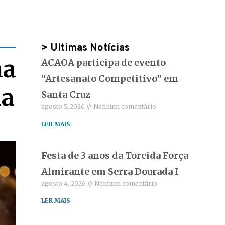
> Ultimas Notícias
ma
ACAOA participa de evento
“Artesanato Competitivo” em
da
Santa Cruz
agosto 5, 2026
Nenhum comentário
LER MAIS
Festa de 3 anos da Torcida Força
Almirante em Serra Dourada I
agosto 4, 2026
Nenhum comentário
LER MAIS