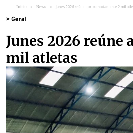
»
»
Junes 2026 reúne aproximadamente 2 mil atle
Início
News
>
Geral
Junes 2026 reúne
mil atletas