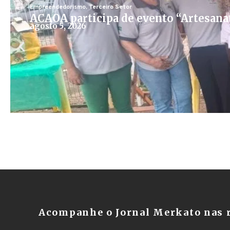
Empreendedorismo
,
Terceiro Setor
ACAOA participa de evento “Artesana
agosto 5, 2026
Acompanhe o Jornal Merkato nas r