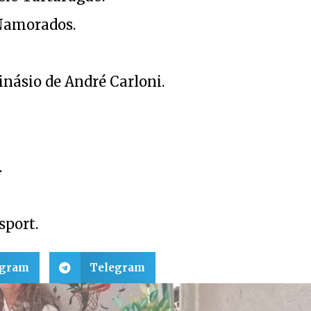
 Namorados.
Ginásio de André Carloni.
.
sport.
egram
Telegram