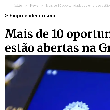
»
»
Mais de 10 oportunidades de emprego estão 
Início
News
>
Empreendedorismo
Mais de 10 oportu
estão abertas na G