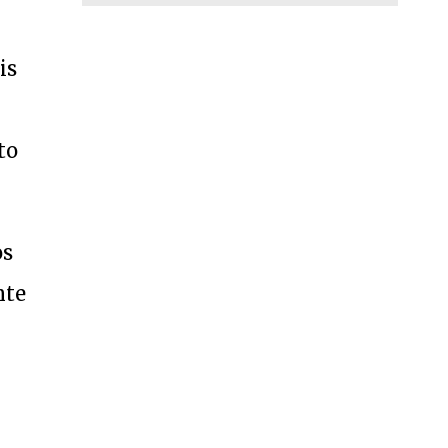
is
to
os
nte