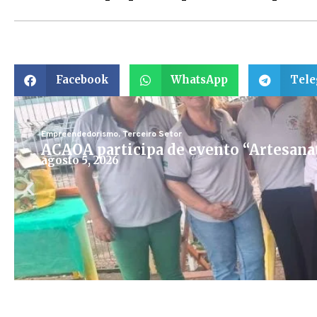
Facebook
WhatsApp
Tel
Empreendedorismo
,
Terceiro Setor
ACAOA participa de evento “Artesana
agosto 5, 2026