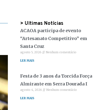
> Ultimas Notícias
ACAOA participa de evento
“Artesanato Competitivo” em
Santa Cruz
agosto 5, 2026
Nenhum comentário
LER MAIS
Festa de 3 anos da Torcida Força
Almirante em Serra Dourada I
agosto 4, 2026
Nenhum comentário
LER MAIS