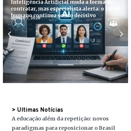
Inteligência Artificial muda a forma de
contratar, mas especialista alerta: o fator
humano continua sendo decisivo
agosto 7, 2026
> Ultimas Notícias
A educação além da repetição: novos
paradigmas para reposicionar o Brasil