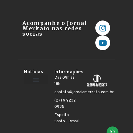
Acompanhe o Jornal
Merkato nas redes
socias
Notícias
Informações
Das 09h às
18h
Terceiro Setor
contato@jornalamerkato.com.br
(27) 9 9232
0985
Espirito
Santo - Brasil