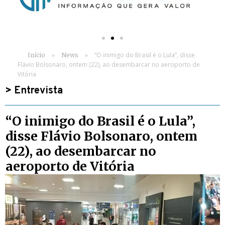
»
»
“O inimigo do Brasil é o Lula”, disse
Início
News
Flávio Bolsonaro, ontem (22), ao desembarcar no aeroporto de
Vitória
>
Entrevista
“O inimigo do Brasil é o Lula”,
disse Flávio Bolsonaro, ontem
(22), ao desembarcar no
aeroporto de Vitória