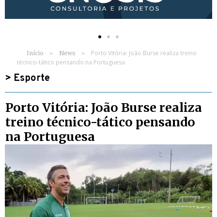
»
»
Porto Vitória: João Burse realiza treino
Início
News
técnico-tático pensando na Portuguesa
>
Esporte
Porto Vitória: João Burse realiza
treino técnico-tático pensando
na Portuguesa