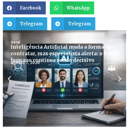
Facebook
WhatsApp
Telegram
Telegram
Geral
Inteligência Artificial muda a forma de
contratar, mas especialista alerta: o fator
humano continua sendo decisivo
agosto 7, 2026