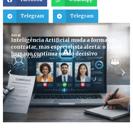
Telegram
Telegram
Geral
Inteligência Artificial muda a forma de
contratar, mas especialista alerta: o fator
humano continua sendo decisivo
agosto 7, 2026