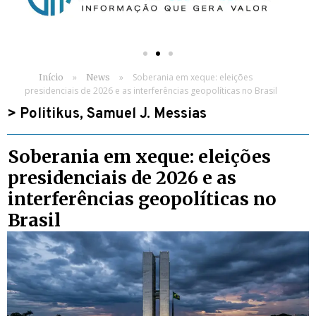
»
»
Soberania em xeque: eleições
Início
News
presidenciais de 2026 e as interferências geopolíticas no Brasil
>
Politikus
,
Samuel J. Messias
Soberania em xeque: eleições
presidenciais de 2026 e as
interferências geopolíticas no
Brasil