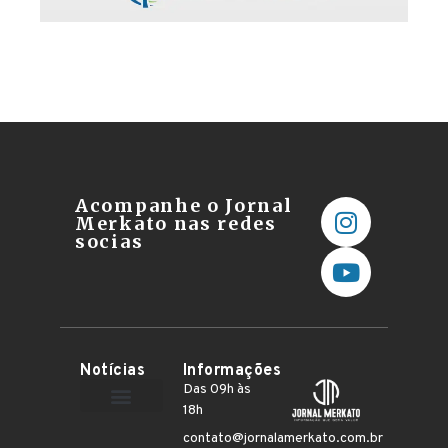
Acompanhe o Jornal
Merkato nas redes
socias
Notícias
Informações
Das 09h às
18h
Terceiro Setor
contato@jornalamerkato.com.br