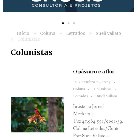
Início
»
Coluna
»
Letrados
»
Sueli Valiato
»
Colunistas
Colunistas
O pássaro e a flor
setembro 24, 2024
Coluna
Colunistas
Letrados
Sueli Valiato
Invista no Jornal
Merkato! –
Pix: 47.964.551/0001-39.
Coluna Letrados/Conto
Por: Sueli Valiato –