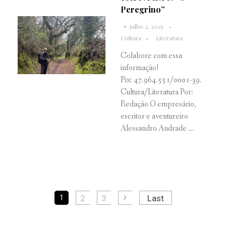
Peregrino”
julho 2, 2025
Cultura
Literatura
Colabore com essa
informação!
Pix: 47.964.551/0001-39.
Cultura/Literatura Por:
Redação O empresário,
escritor e aventureiro
Alessandro Andrade ...
2
3
Last
1