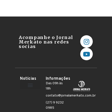
Acompanhe o Jornal
Merkato nas redes
socias
Notícias
Informações
Das 09h às
18h
Terceiro Setor
contato@jornalamerkato.com.br
(27) 9 9232
0985