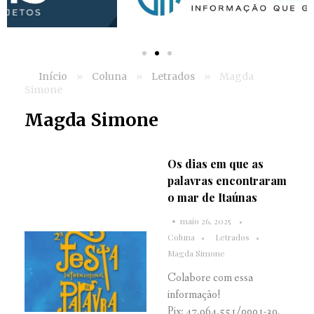
Início
»
Coluna
»
Letrados
»
Magda
Simone
Magda Simone
Os dias em que as
palavras encontraram
o mar de Itaúnas
maio 26, 2025
Coluna
Letrados
Magda Simone
Colabore com essa
informação!
Pix: 47.964.551/0001-39.