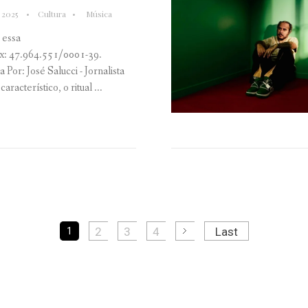
 2025
Cultura
Música
 essa
ix: 47.964.551/0001-39.
Por: José Salucci - Jornalista
racterístico, o ritual ...
2
3
4
Last
1