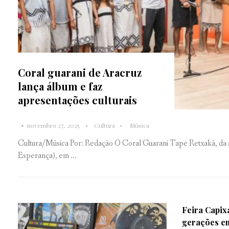
Coral guarani de Aracruz
lança álbum e faz
apresentações culturais
novembro 27, 2025
Cultura
Música
Cultura/Música Por: Redação O Coral Guarani Tape Retxakã, da 
Esperança), em ...
Feira Capix
gerações em