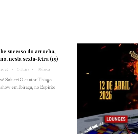
ebe sucesso do arrocha,
o, nesta sexta-feira (19)
 2025
Cultura
Música
osé Salucci O cantor Thiago
 show em Ibiraçu, no Espírito