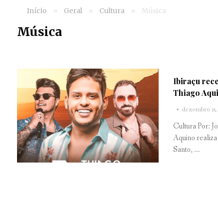
Início
»
Geral
»
Cultura
»
Música
Música
Ibiraçu rec
Thiago Aquin
dezembro 15,
Cultura Por: J
Aquino realiza
Santo, ...