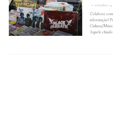
setembro 24,
Colabore com
informação! P
Cultura/Música 
Aquele chiado ca