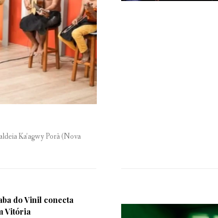
aldeia Ka’agwy Porã (Nova
aba do Vinil conecta
 Vitória