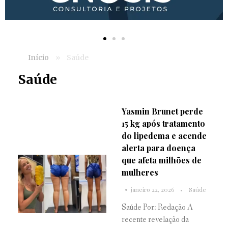
Início
»
Saúde
Saúde
Yasmin Brunet perde
15 kg após tratamento
do lipedema e acende
alerta para doença
que afeta milhões de
mulheres
janeiro 22, 2026
Saúde
Saúde Por: Redação A
recente revelação da