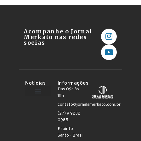
Acompanhe o Jornal
Merkato nas redes
socias
Notícias
Informações
Das 09h às
18h
Terceiro Setor
contato@jornalamerkato.com.br
(27) 9 9232
0985
Espirito
Santo - Brasil