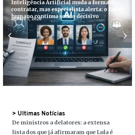
Inteligência Artificial muda a forma de
contratar, mas especialista alerta: o fator
humano continua sendo decisivo
agosto 7, 2026
> Ultimas Notícias
De ministros a delatores: a extensa
lista dos que já afirmaram que Lula é