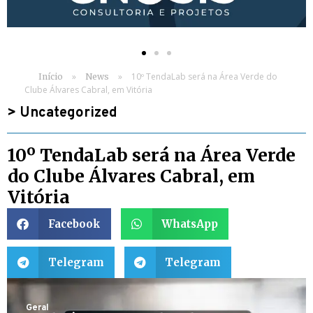
»
»
10º TendaLab será na Área Verde do
Início
News
Clube Álvares Cabral, em Vitória
>
Uncategorized
10º TendaLab será na Área Verde
do Clube Álvares Cabral, em
Vitória
Facebook
WhatsApp
Telegram
Telegram
Geral