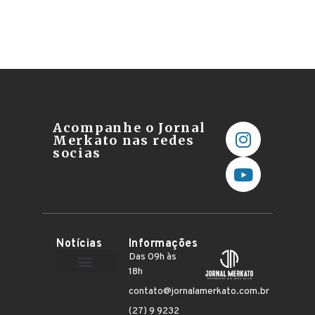
Acompanhe o Jornal
Merkato nas redes
socias
Notícias
Informações
Das 09h às
18h
Terceiro Setor
contato@jornalamerkato.com.br
(27) 9 9232