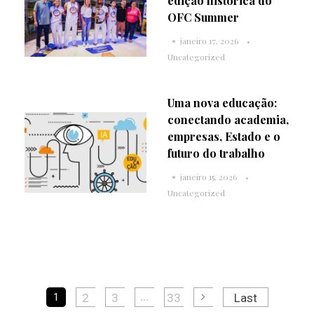
edição histórica do
OFC Summer
janeiro 17, 2026
Uncategorized
Uma nova educação:
conectando academia,
empresas, Estado e o
futuro do trabalho
janeiro 15, 2026
Uncategorized
2
3
33
Last
1
...