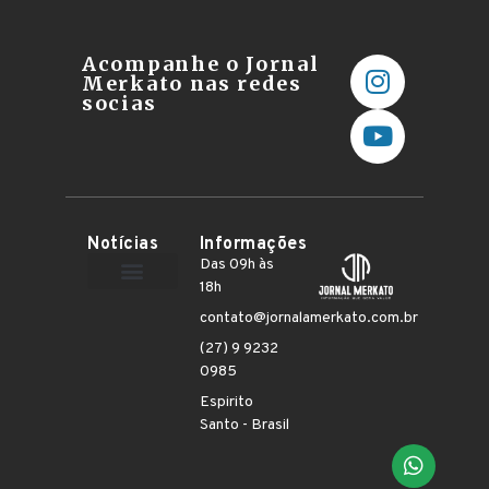
Acompanhe o Jornal
Merkato nas redes
socias
Notícias
Informações
Das 09h às
18h
Terceiro Setor
contato@jornalamerkato.com.br
(27) 9 9232
0985
Espirito
Santo - Brasil