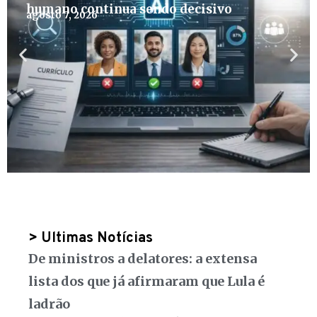
humano continua sendo decisivo
agosto 7, 2026
> Ultimas Notícias
De ministros a delatores: a extensa
lista dos que já afirmaram que Lula é
ladrão