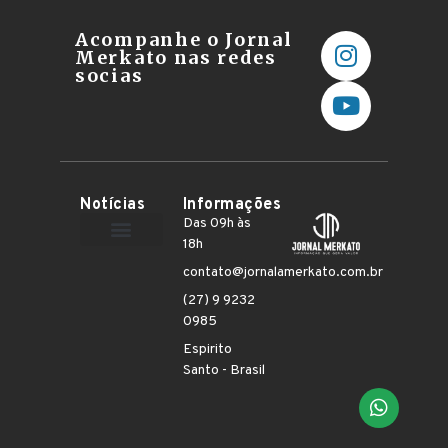
Acompanhe o Jornal
Merkato nas redes
socias
Notícias
Informações
Das 09h às
18h
Terceiro Setor
contato@jornalamerkato.com.br
(27) 9 9232
0985
Espirito
Santo - Brasil