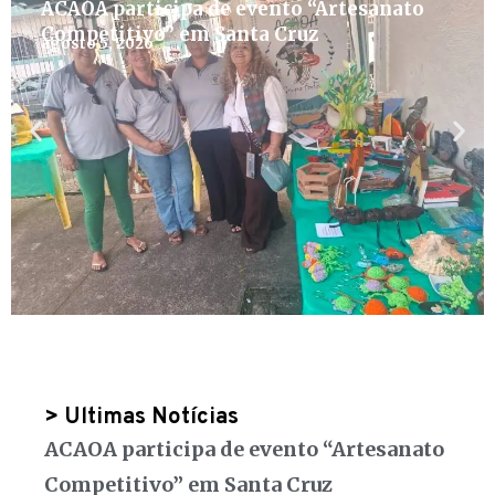
ACAOA participa de evento “Artesanato
Competitivo” em Santa Cruz
agosto 5, 2026
> Ultimas Notícias
ACAOA participa de evento “Artesanato
Competitivo” em Santa Cruz