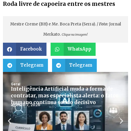
Roda livre de capoeira entre os mestres
Mestre Creme (BH) e Me. Boca Preta (Serra). /
Foto:
Jornal
Merkato.
Clique na imagem!
Facebook
WhatsApp
Telegram
Telegram
Geral
Inteligência Artificial muda a forma de
contratar, mas especialista alerta: o fator
humano continua sendo decisivo
agosto 7, 2026