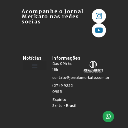
Acompanhe o Jornal
Merkato nas redes
socias
Notícias
Informações
Das 09h às
18h
Terceiro Setor
contato@jornalamerkato.com.br
(27) 9 9232
0985
Espirito
Santo - Brasil