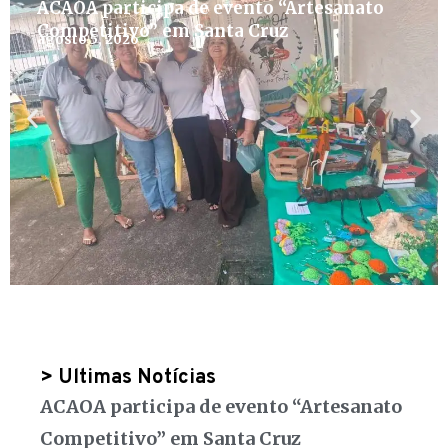
ACAOA participa de evento “Artesanato
Competitivo” em Santa Cruz
agosto 5, 2026
> Ultimas Notícias
ACAOA participa de evento “Artesanato
Competitivo” em Santa Cruz