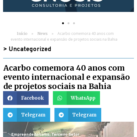
»
»
Acarbo comemora 40 anos com
Início
News
evento internacional e expansão de projetos sociais na Bahia
>
Uncategorized
Acarbo comemora 40 anos com
evento internacional e expansão
de projetos sociais na Bahia
Facebook
WhatsApp
Telegram
Telegram
Empreendedorismo
,
Terceiro Setor