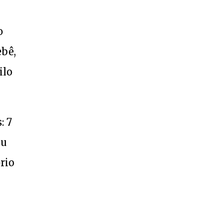
o
ebê,
ilo
: 7
ou
rio