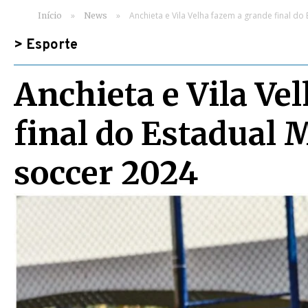
»
»
Anchieta e Vila Velha fazem a grande final d
Início
News
>
Esporte
Anchieta e Vila Ve
final do Estadual 
soccer 2024