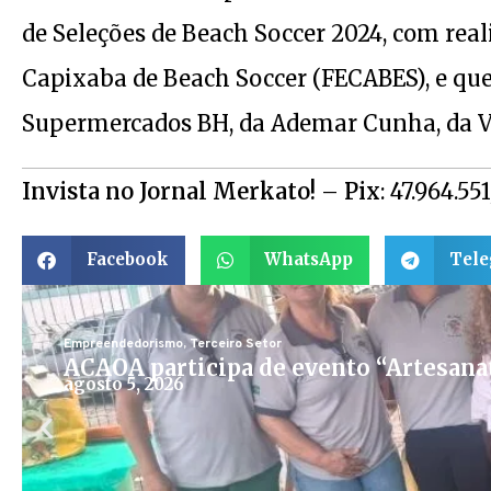
de Seleções de Beach Soccer 2024, com rea
Capixaba de Beach Soccer (FECABES), e que
Supermercados BH, da Ademar Cunha, da Vi
Invista no Jornal Merkato!
–
Pix
: 47.964.55
Facebook
WhatsApp
Tel
Empreendedorismo
,
Terceiro Setor
ACAOA participa de evento “Artesana
agosto 5, 2026