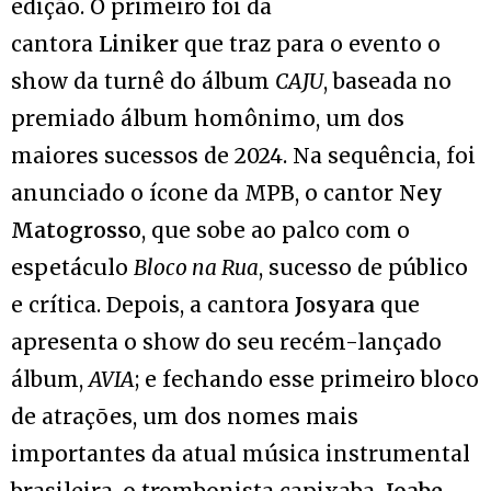
edição. O primeiro foi da
cantora
Liniker
que traz para o evento o
show da turnê do álbum
CAJU
, baseada no
premiado álbum homônimo, um dos
maiores sucessos de 2024. Na sequência, foi
anunciado o ícone da MPB, o cantor
Ney
Matogrosso
, que sobe ao palco com o
espetáculo
Bloco na Rua
, sucesso de público
e crítica. Depois, a cantora
Josyara
que
apresenta o show do seu recém-lançado
álbum,
AVIA
; e fechando esse primeiro bloco
de atrações, um dos nomes mais
importantes da atual música instrumental
brasileira, o trombonista capixaba
Joabe