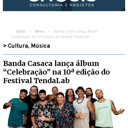
»
»
Banda Casaca lança álbum
Início
News
“Celebração” na 10ª edição do Festival TendaLab
>
Cultura
,
Música
Banda Casaca lança álbum
“Celebração” na 10ª edição do
Festival TendaLab