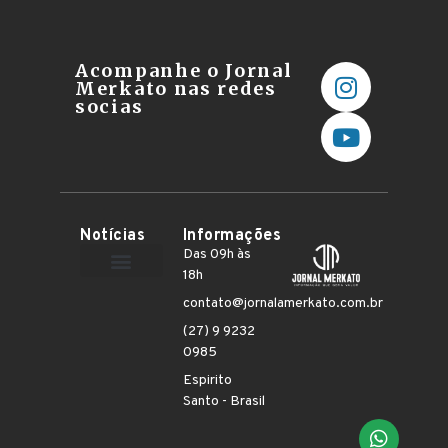
Acompanhe o Jornal
Merkato nas redes
socias
Notícias
Informações
Das 09h às
18h
Terceiro Setor
contato@jornalamerkato.com.br
(27) 9 9232
0985
Espirito
Santo - Brasil