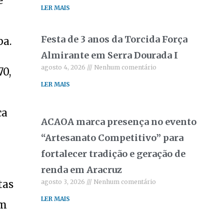
e
LER MAIS
Festa de 3 anos da Torcida Força
ba.
Almirante em Serra Dourada I
agosto 4, 2026
Nenhum comentário
70,
LER MAIS
ca
ACAOA marca presença no evento
“Artesanato Competitivo” para
fortalecer tradição e geração de
renda em Aracruz
tas
agosto 3, 2026
Nenhum comentário
LER MAIS
em