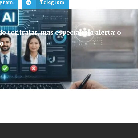
egram
Telegram
e contratar, mas especialista alerta: o
vo