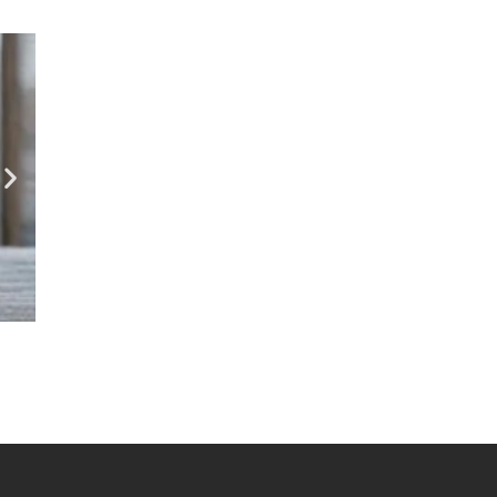
Empreendedorismo
,
Terceiro Setor
ACAOA participa de evento “Artesan
agosto 5, 2026