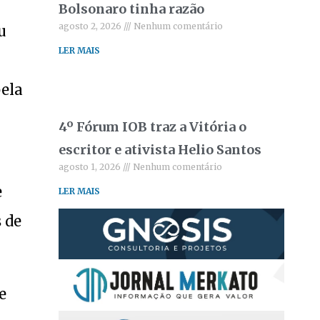
Bolsonaro tinha razão
agosto 2, 2026
Nenhum comentário
u
LER MAIS
pela
4º Fórum IOB traz a Vitória o
escritor e ativista Helio Santos
agosto 1, 2026
Nenhum comentário
e
LER MAIS
 de
e