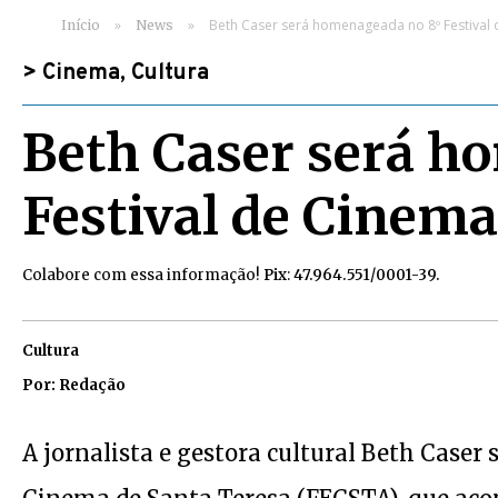
»
»
Beth Caser será homenageada no 8º Festival 
Início
News
>
Cinema
,
Cultura
Beth Caser será h
Festival de Cinema
Colabore com essa informação!
Pix
:
47.964.551/0001-39.
Cultura
Por: Redação
A jornalista e gestora cultural Beth Caser