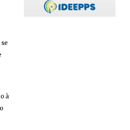
 se
e
o à
to