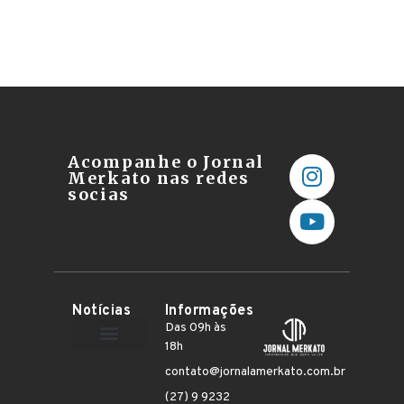
Acompanhe o Jornal
Merkato nas redes
socias
Notícias
Informações
Das 09h às
18h
Terceiro Setor
contato@jornalamerkato.com.br
(27) 9 9232