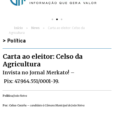
»
»
Carta ao eleitor: Celso da
Início
News
Agricultura
>
Política
Carta ao eleitor: Celso da
Agricultura
Invista no Jornal Merkato!
–
Pix
:
47.964.551/0001-39.
Política
/
João Neiva
Por: Celso Corrêa
–
candidato à Câmara Municipal de João Neiva