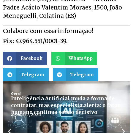
Padre Acácio Valentim Moraes, 1500, João
Meneguelli, Colatina (ES)
Colabore com essa informação!
Pix
:
47.964.551/0001-39.
Facebook
WhatsApp
Telegram
Telegram
Geral
Inteligência Artificial muda a forma de
contratar, mas especialista alerta: o fator
humano continua sendo decisivo
agosto 7, 2026