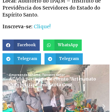
Local:
Auditório do IPAJM – Instituto de
Previdência dos Servidores do Estado do
Espírito Santo.
Inscreva-se:
Clique!
Facebook
WhatsApp
Telegram
Telegram
Empreendedorismo
,
Terceiro Setor
ACAOA participa de evento “Artesanato
Competitivo” em Santa Cruz
agosto 5, 2026