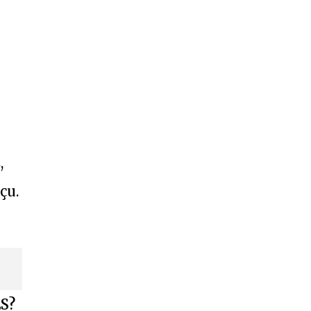
,
çu.
ES?