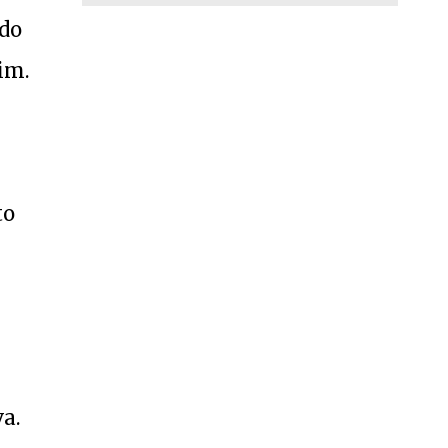
 do
im.
to
a.