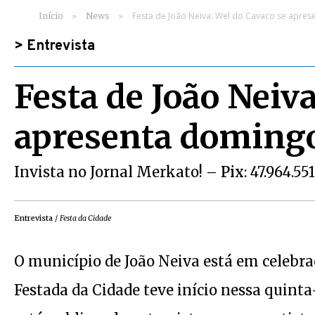
»
»
Festa de João Neiva: Wel do Cavaco se apres
Início
News
>
Entrevista
Festa de João Neiv
apresenta domingo
Invista no Jornal Merkato! –
Pix
: 47.964.55
Entrevista
/
Festa da Cidade
O município de João Neiva está em celebra
Festada da Cidade teve início nessa quinta-