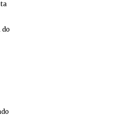
ita
a do
ndo