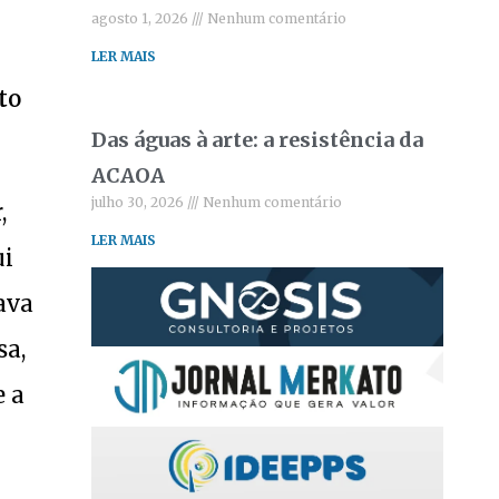
agosto 1, 2026
Nenhum comentário
LER MAIS
to
Das águas à arte: a resistência da
ACAOA
julho 30, 2026
Nenhum comentário
,
LER MAIS
ui
ava
sa,
e a