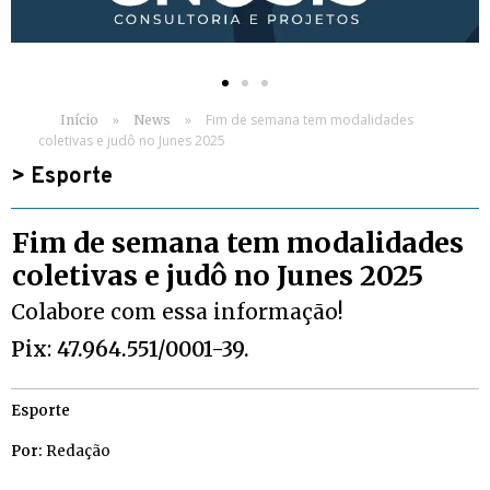
»
»
Fim de semana tem modalidades
Início
News
coletivas e judô no Junes 2025
>
Esporte
Fim de semana tem modalidades
coletivas e judô no Junes 2025
Colabore com essa informação!
Pix
:
47.964.551/0001-39.
Esporte
Por:
Redação