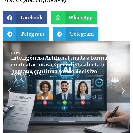
Pix
:
47.964.551/0001-39.
Facebook
WhatsApp
Telegram
Telegram
Geral
Inteligência Artificial muda a forma de
contratar, mas especialista alerta: o fator
humano continua sendo decisivo
agosto 7, 2026