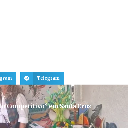
egram
Telegram
to Competitivo” em Santa Cruz