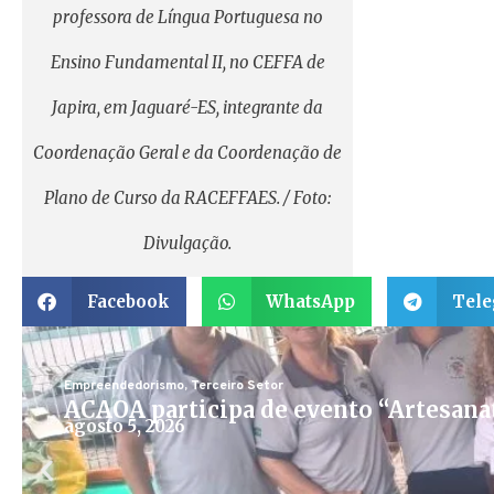
professora de Língua Portuguesa no
Ensino Fundamental II, no CEFFA de
Japira, em Jaguaré-ES, integrante da
Coordenação Geral e da Coordenação de
Plano de Curso da RACEFFAES. / Foto:
Divulgação.
Facebook
WhatsApp
Tel
Empreendedorismo
,
Terceiro Setor
ACAOA participa de evento “Artesana
agosto 5, 2026