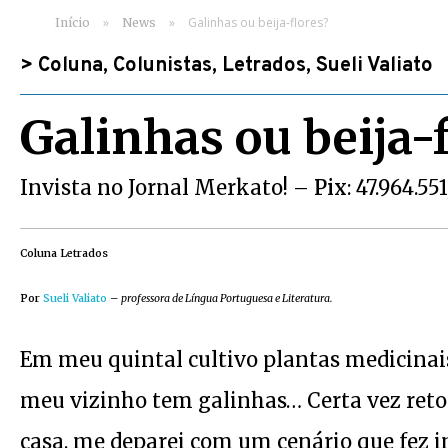
»
»
Galinhas ou beija-flores?
Início
News
>
Coluna
,
Colunistas
,
Letrados
,
Sueli Valiato
Galinhas ou beija-
Invista no Jornal Merkato! –
Pix
: 47.964.55
Coluna Letrados
Por
Sueli Valiato
–
professora de Língua Portuguesa e Literatura.
Em meu quintal cultivo plantas medicinais,
meu vizinho tem galinhas… Certa vez ret
casa, me deparei com um cenário que fez 