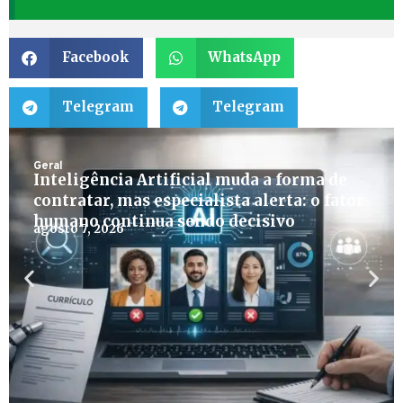
Facebook
WhatsApp
Telegram
Telegram
Geral
Inteligência Artificial muda a forma de
contratar, mas especialista alerta: o fator
humano continua sendo decisivo
agosto 7, 2026