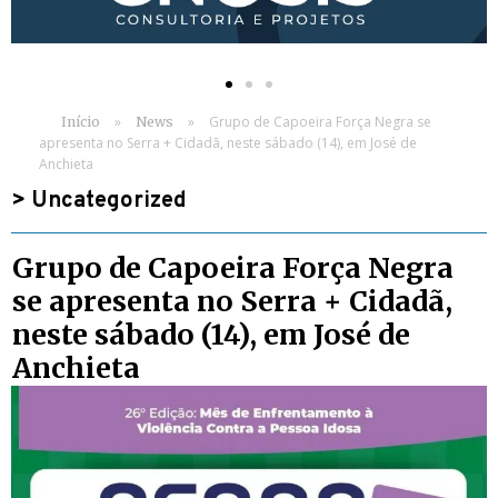
»
»
Grupo de Capoeira Força Negra se
Início
News
apresenta no Serra + Cidadã, neste sábado (14), em José de
Anchieta
>
Uncategorized
Grupo de Capoeira Força Negra
se apresenta no Serra + Cidadã,
neste sábado (14), em José de
Anchieta