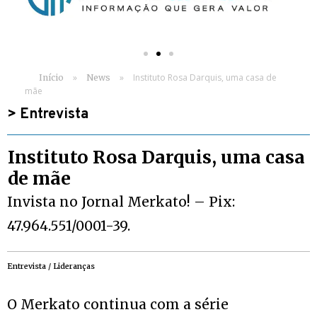
»
»
Instituto Rosa Darquis, uma casa de
Início
News
mãe
>
Entrevista
Instituto Rosa Darquis, uma casa
de mãe
Invista no Jornal Merkato! – Pix:
47.964.551/0001-39.
Entrevista / Lideranças
O Merkato continua com a série