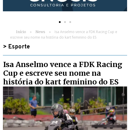
»
»
Isa Anselmo vence a FDK Racing Cup e
Início
News
escreve seu nome na história do kart feminino do ES
>
Esporte
Isa Anselmo vence a FDK Racing
Cup e escreve seu nome na
história do kart feminino do ES