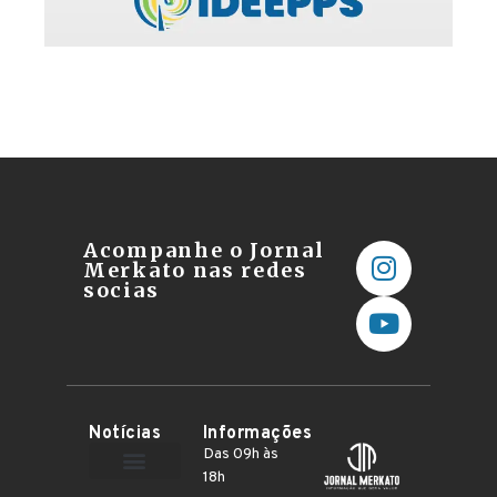
Acompanhe o Jornal
Merkato nas redes
socias
Notícias
Informações
Das 09h às
18h
Terceiro Setor