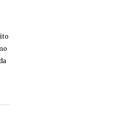
ito
omo
nda