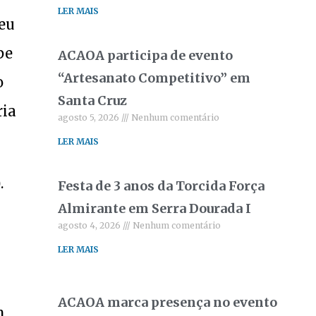
LER MAIS
eu
pe
ACAOA participa de evento
“Artesanato Competitivo” em
o
Santa Cruz
ria
agosto 5, 2026
Nenhum comentário
LER MAIS
.
Festa de 3 anos da Torcida Força
Almirante em Serra Dourada I
agosto 4, 2026
Nenhum comentário
LER MAIS
ACAOA marca presença no evento
m