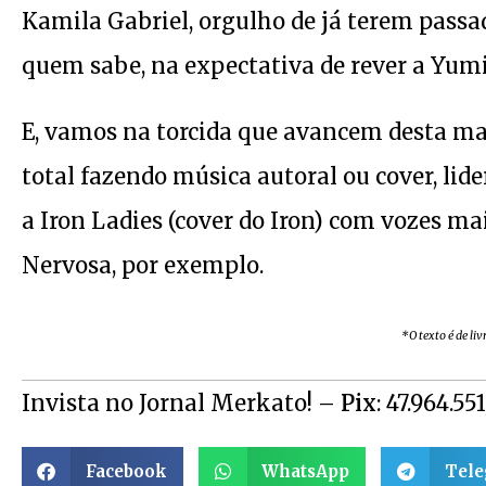
Kamila Gabriel, orgulho de já terem passad
quem sabe, na expectativa de rever a Yumi,
E, vamos na torcida que avancem desta man
total fazendo música autoral ou cover, l
a Iron Ladies (cover do Iron) com vozes m
Nervosa, por exemplo.
*O texto é de li
Invista no Jornal Merkato! –
Pix
: 47.964.55
Facebook
WhatsApp
Tel