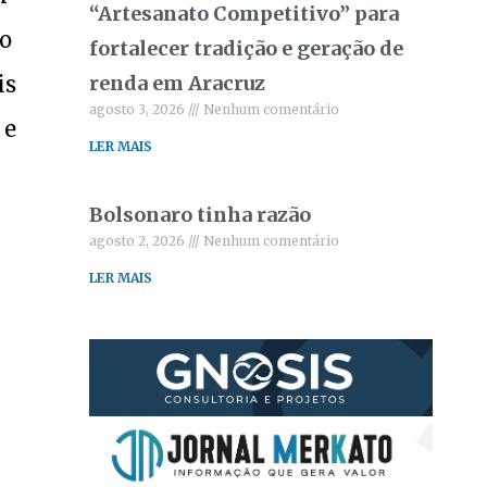
“Artesanato Competitivo” para
ho
fortalecer tradição e geração de
is
renda em Aracruz
agosto 3, 2026
Nenhum comentário
 e
LER MAIS
Bolsonaro tinha razão
agosto 2, 2026
Nenhum comentário
LER MAIS