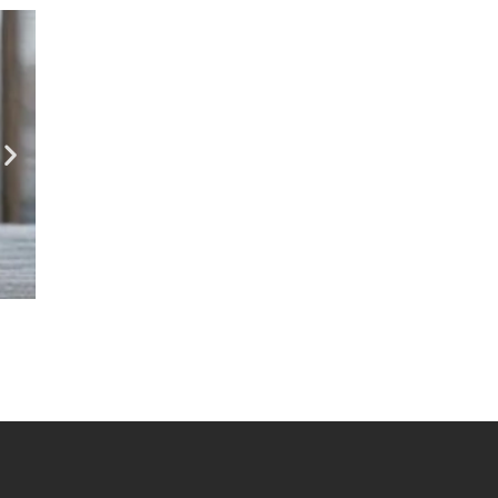
Empreendedorismo
,
Terceiro Setor
ACAOA participa de evento “Artesan
agosto 5, 2026