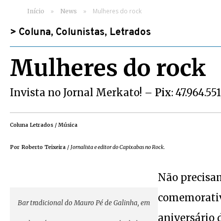
»
»
Mulheres do rock
Início
News
>
Coluna
,
Colunistas
,
Letrados
Mulheres do rock
Invista no Jornal Merkato! –
Pix
: 47.964.55
Coluna Letrados / Música
Por Roberto Teixeira
/
Jornalista e editor do Capixabas no Rock.
Não precisa
comemorativ
Bar tradicional do Mauro Pé de Galinha, em
aniversário 