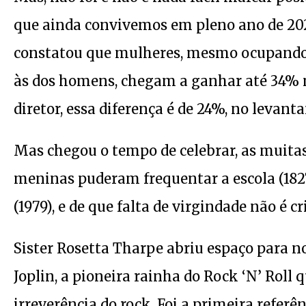
que ainda convivemos em pleno ano de 202
constatou que mulheres, mesmo ocupando 
às dos homens, chegam a ganhar até 34% 
diretor, essa diferença é de 24%, no levant
Mas chegou o tempo de celebrar, as muita
meninas puderam frequentar a escola (1827),
(1979), e de que falta de virgindade não é 
Sister Rosetta Tharpe abriu espaço para 
Joplin, a pioneira rainha do Rock ‘N’ Roll
irreverência do rock. Foi a primeira referê