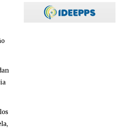
ão
dan
ia
los
la,