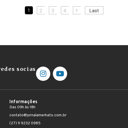
2
3
4
Last
1
edes socias
Informações
Das 09h às 18h
contato@jornalamerkato.com.br
(27) 9 9232 0985