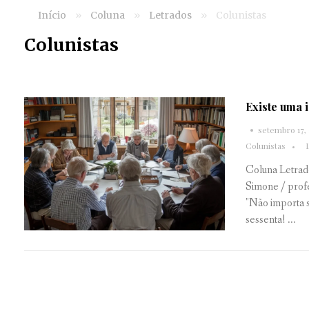
Início
»
Coluna
»
Letrados
»
Colunistas
Colunistas
Existe uma i
setembro 17,
Colunistas
Coluna Letrad
Simone / prof
"Não importa s
sessenta! ...