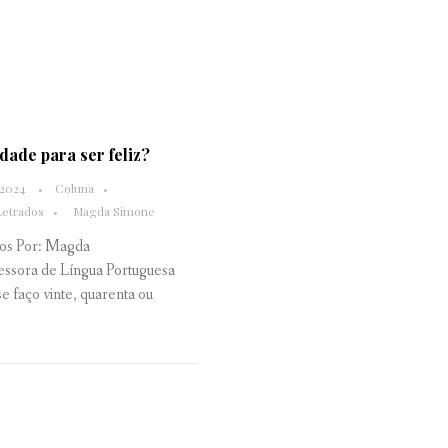
dade para ser feliz?
 2024
Coluna
Letrados
Magda Simone
os Por: Magda
essora de Língua Portuguesa
e faço vinte, quarenta ou