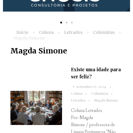
Início
»
Coluna
»
Letrados
»
Colunistas
»
Magda Simone
Magda Simone
Existe uma idade para
ser feliz?
setembro 17, 2024
Coluna
Colunistas
Letrados
Magda Simone
Coluna Letrados
Por: Magda
Simone / professora de
Língua Portuguesa "Não