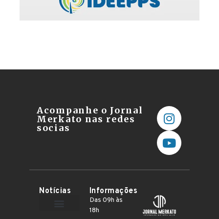
Acompanhe o Jornal
Merkato nas redes
socias
Notícias
Informações
Das 09h às
18h
Terceiro Setor