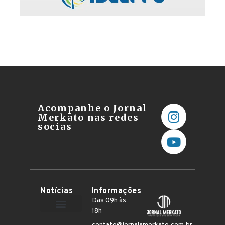
Acompanhe o Jornal
Merkato nas redes
socias
Notícias
Informações
Das 09h às
18h
Terceiro Setor