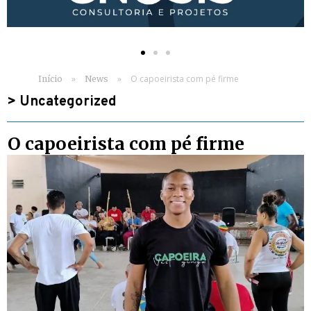
»
»
O capoeirista com pé firme
Início
News
>
Uncategorized
O capoeirista com pé firme