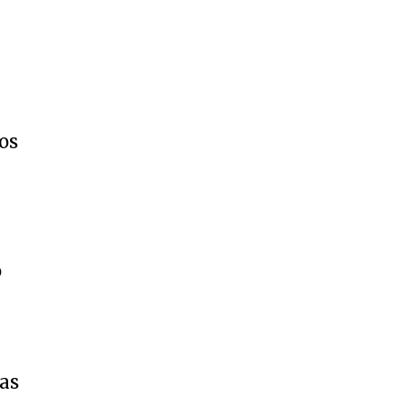
os
o
ras