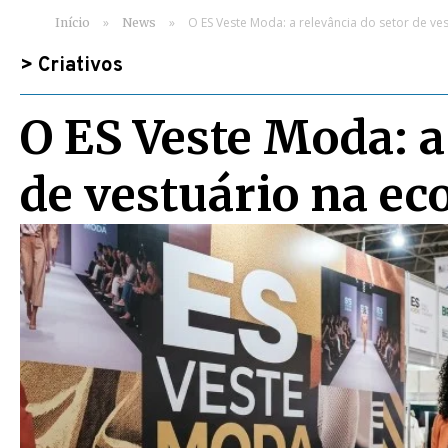
»
»
O ES Veste Moda: a relevância do setor de v
Início
News
>
Criativos
O ES Veste Moda: a
de vestuário na e