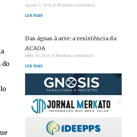
agosto 1, 2026
Nenhum comentário
LER MAIS
Das águas à arte: a resistência da
ACAOA
ta
julho 30, 2026
Nenhum comentário
s do
LER MAIS
lo
que