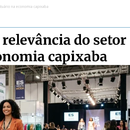
estuário na economia capixaba
 relevância do setor
conomia capixaba