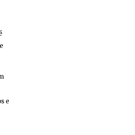
é
e
Em
s e