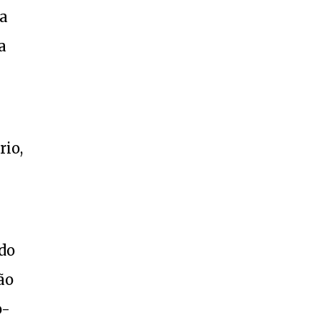
pa
a
rio,
ido
ão
o-