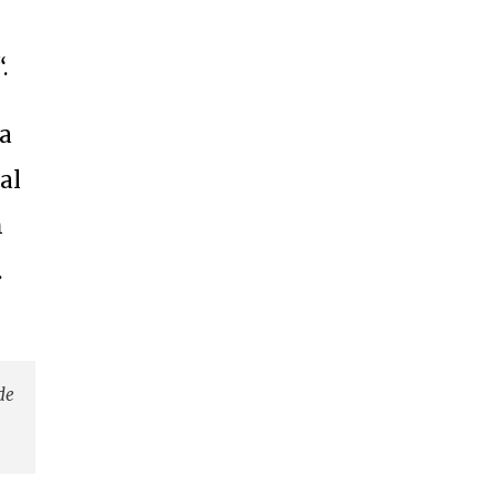
.
ra
al
m
.
de