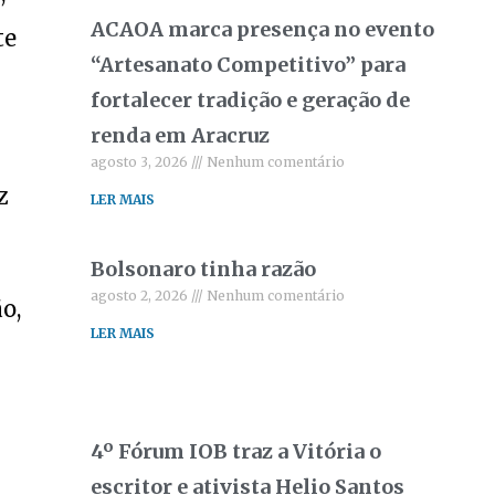
ACAOA marca presença no evento
te
“Artesanato Competitivo” para
fortalecer tradição e geração de
renda em Aracruz
agosto 3, 2026
Nenhum comentário
z
LER MAIS
Bolsonaro tinha razão
agosto 2, 2026
Nenhum comentário
o,
LER MAIS
4º Fórum IOB traz a Vitória o
escritor e ativista Helio Santos