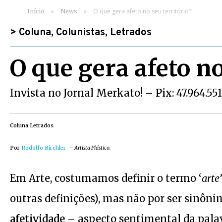
»
»
O que gera afeto no seu território?
Início
News
>
Coluna
,
Colunistas
,
Letrados
O que gera afeto no
Invista no Jornal Merkato! –
Pix
: 47.964.5
Coluna Letrados
Por
Rodolfo Birchler
–
Artista Plástico.
Em Arte, costumamos definir o termo ‘
arte’
outras definições), mas não por ser sinôn
afetividade
– aspecto sentimental da palav