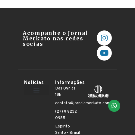
Acompanhe o Jornal
Merkato nas redes
socias
Notícias
Informações
Das 09h às
18h
Terceiro Setor
contato@jornalamerkato.com.br
(27) 9 9232
0985
Espirito
Santo - Brasil