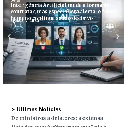
Geral
Inteligência Artificial muda a forma de
contratar, mas especialista alerta: o fator
humano continua sendo decisivo
agosto 7, 2026
> Ultimas Notícias
De ministros a delatores: a extensa