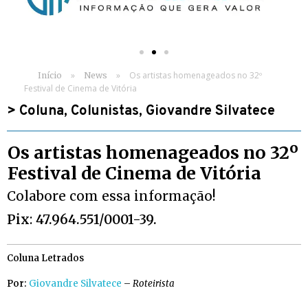
»
»
Os artistas homenageados no 32º
Início
News
Festival de Cinema de Vitória
>
Coluna
,
Colunistas
,
Giovandre Silvatece
Os artistas homenageados no 32º
Festival de Cinema de Vitória
Colabore com essa informação!
Pix
:
47.964.551/0001-39.
Coluna Letrados
Por:
Giovandre Silvatece
–
Roteirista