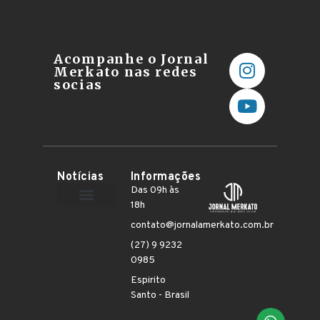
Acompanhe o Jornal
Merkato nas redes
socias
Notícias
Informações
Das 09h às
18h
Terceiro Setor
contato@jornalamerkato.com.br
(27) 9 9232
0985
Espirito
Santo - Brasil