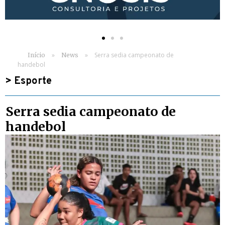
»
»
Serra sedia campeonato de
Início
News
handebol
>
Esporte
Serra sedia campeonato de
handebol