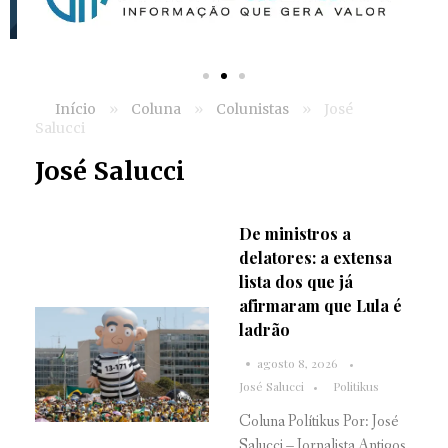
Início
»
Coluna
»
Colunistas
»
José
Salucci
José Salucci
De ministros a
delatores: a extensa
lista dos que já
afirmaram que Lula é
ladrão
agosto 8, 2026
José Salucci
Politikus
Coluna Polítikus Por: José
Salucci – Jornalista Antigos