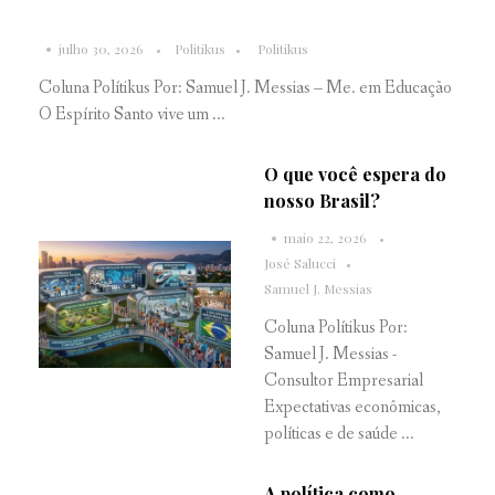
julho 30, 2026
Politikus
Politikus
Coluna Polítikus Por: Samuel J. Messias – Me. em Educação
O Espírito Santo vive um ...
O que você espera do
nosso Brasil?
maio 22, 2026
José Salucci
Samuel J. Messias
Coluna Polítikus Por:
Samuel J. Messias -
Consultor Empresarial
Expectativas econômicas,
políticas e de saúde ...
A política como