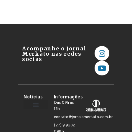
Acompanhe o Jornal
Merkato nas redes
socias
Notícias
Informações
Das 09h às
18h
Terceiro Setor
contato@jornalamerkato.com.br
(27) 9 9232
0985