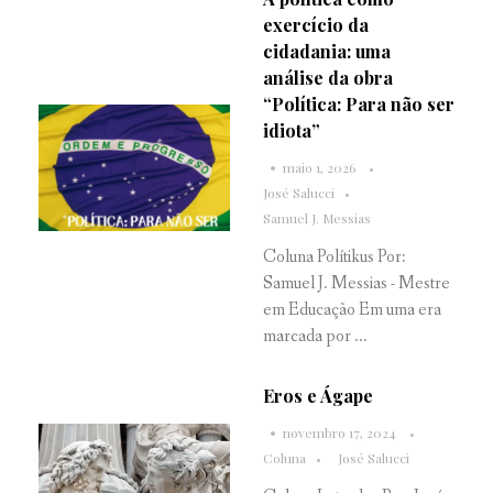
exercício da
cidadania: uma
análise da obra
“Política: Para não ser
idiota”
maio 1, 2026
José Salucci
Samuel J. Messias
Coluna Polítikus Por:
Samuel J. Messias - Mestre
em Educação Em uma era
marcada por ...
Eros e Ágape
novembro 17, 2024
Coluna
José Salucci