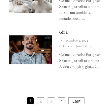
Coluna Letrados Por: José
Salucci - Jornalista e poeta.
Eu sou um semideus,
metade poeta, ...
Gira
novembro 2, 2024
Coluna
José Salucci
Coluna Letrados Por: José
Salucci - Jornalista e Poeta
A vida gira, gira, gira... O ...
2
3
Last
1