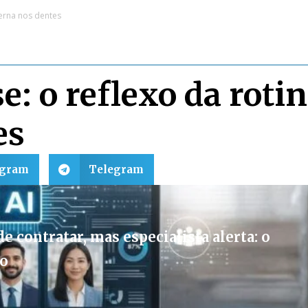
derna nos dentes
: o reflexo da roti
es
egram
Telegram
e contratar, mas especialista alerta: o
vo