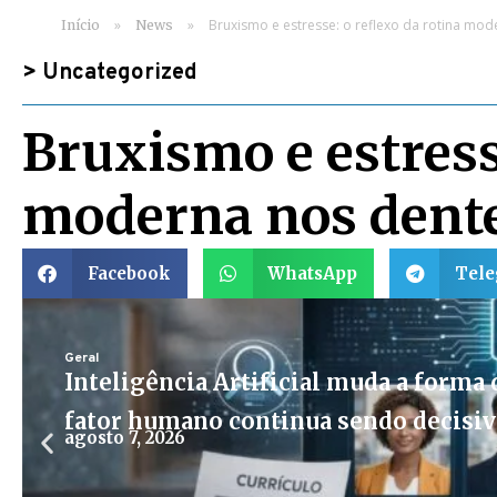
»
»
Bruxismo e estresse: o reflexo da rotina mo
Início
News
>
Uncategorized
Bruxismo e estresse
moderna nos dent
Facebook
WhatsApp
Tel
Geral
Inteligência Artificial muda a forma d
fator humano continua sendo decisi
agosto 7, 2026