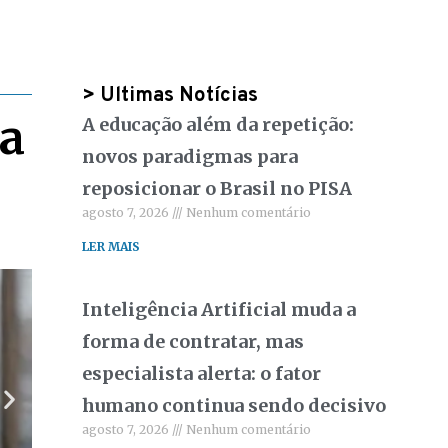
> Ultimas Notícias
na
A educação além da repetição:
novos paradigmas para
reposicionar o Brasil no PISA
agosto 7, 2026
Nenhum comentário
LER MAIS
Inteligência Artificial muda a
Empreendedorismo
,
Terceiro Setor
forma de contratar, mas
ACAOA participa de evento “Artesan
agosto 5, 2026
especialista alerta: o fator
humano continua sendo decisivo
agosto 7, 2026
Nenhum comentário