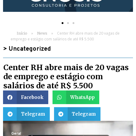
»
»
Center RH abre mais de 20 vagas de
Início
News
emprego e estágio com salários de até R$ 5.500
>
Uncategorized
Center RH abre mais de 20 vagas
de emprego e estágio com
salários de até R$ 5.500
Facebook
WhatsApp
Telegram
Telegram
Geral