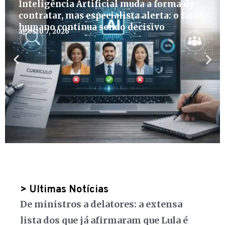
Inteligência Artificial muda a forma de
contratar, mas especialista alerta: o fator
humano continua sendo decisivo
agosto 7, 2026
> Ultimas Notícias
De ministros a delatores: a extensa
lista dos que já afirmaram que Lula é