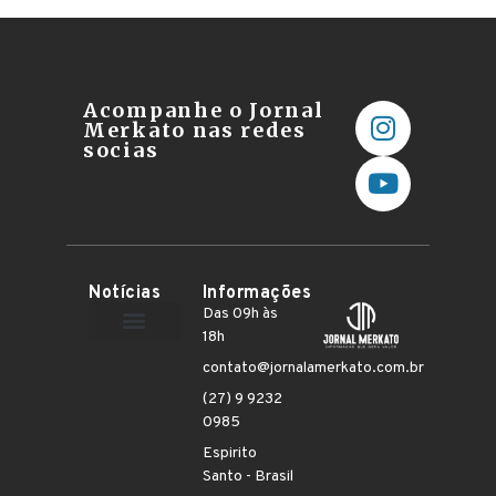
Acompanhe o Jornal
Merkato nas redes
socias
Notícias
Informações
Das 09h às
18h
Terceiro Setor
contato@jornalamerkato.com.br
(27) 9 9232
0985
Espirito
Santo - Brasil