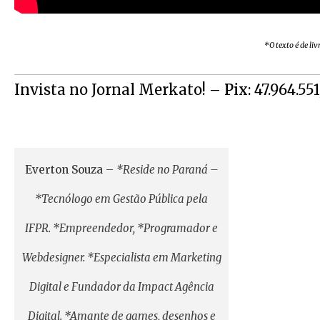
*O texto é de li
Invista no Jornal Merkato! –
Pix
: 47.964.55
Everton Souza
–
*Reside no Paraná –
*Tecnólogo em Gestão Pública pela
IFPR. *Empreendedor, *Programador e
Webdesigner. *Especialista em Marketing
Digital e Fundador da Impact Agência
Digital. *Amante de games, desenhos e