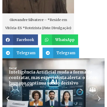
Giovandre Silvatece
– *Reside em
Vitória-ES *Roteirista (
Foto:
Divulgação)
Facebook
WhatsApp
Telegram
Telegram
Geral
Inteligência Artificial muda a forma de
contratar, mas especialista alerta: o fator
humano continua sendo decisivo
agosto 7, 2026