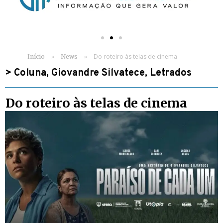
»
»
Do roteiro às telas de cinema
Início
News
>
Coluna
,
Giovandre Silvatece
,
Letrados
Do roteiro às telas de cinema