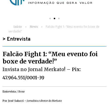
»
»
Falcão Fight 1: “Meu evento foi boxe de
Início
News
verdade!”
>
Entrevista
Falcão Fight 1: “Meu evento foi
boxe de verdade!”
Invista no Jornal Merkato!
– Pix:
47.964.551/0001-39
Entrevista
/ Boxe
Por José Salucci
–
Jornalista e diretor do Merkato