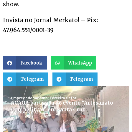
show.
Invista no Jornal Merkato!
– Pix:
47.964.551/0001-39
Facebook
WhatsApp
Telegram
Telegram
Empreendedorismo
,
Terceiro Setor
ACAOA participa de evento “Artesanato
Competitivo” em Santa Cruz
agosto 5, 2026