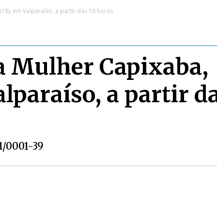
(18), em Valparaíso, a partir das 10 horas
 da Mulher Capixaba,
lparaíso, a partir d
51/0001-39