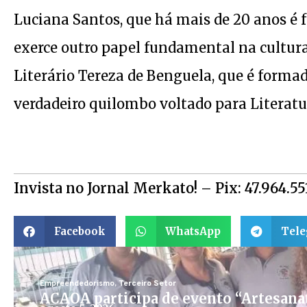
Luciana Santos, que há mais de 20 anos é 
exerce outro papel fundamental na cultura
Literário Tereza de Benguela, que é formad
verdadeiro quilombo voltado para Literatu
Invista no Jornal Merkato! – Pix: 47.964.5
Facebook
WhatsApp
Tel
Empreendedorismo
,
Terceiro Setor
ACAOA participa de evento “Artesana