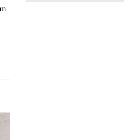
ém
Geral
Festa de 3 anos da Torcida Força Al