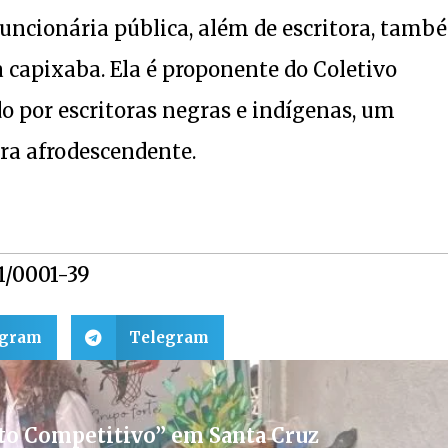
funcionária pública, além de escritora, tamb
 capixaba. Ela é proponente do Coletivo
o por escritoras negras e indígenas, um
ra afrodescendente.
51/0001-39
egram
Telegram
to Competitivo” em Santa Cruz