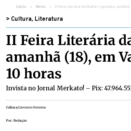
»
»
II Feira Literária da Mulher Capixaba, amanhã 
Início
News
>
Cultura
,
Literatura
II Feira Literária
amanhã (18), em Va
10 horas
Invista no Jornal Merkato! – Pix: 47.964.5
Cultura
/
Literatura Feminina
Por: Redação