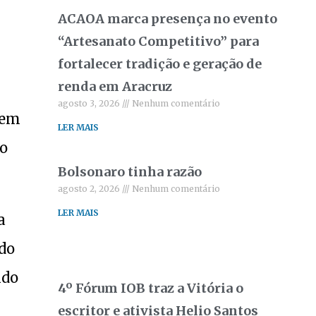
ACAOA marca presença no evento
“Artesanato Competitivo” para
fortalecer tradição e geração de
renda em Aracruz
agosto 3, 2026
Nenhum comentário
tem
LER MAIS
do
Bolsonaro tinha razão
agosto 2, 2026
Nenhum comentário
LER MAIS
a
ndo
ndo
4º Fórum IOB traz a Vitória o
escritor e ativista Helio Santos